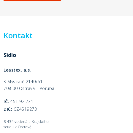
Kontakt
Sídlo
Leastex, a.s.
K Myslivně 2140/61
708 00 Ostrava – Poruba
IČ:
451 92 731
DIČ:
CZ
45192731
B 434 vedená u Krajského
soudu v Ostravě.