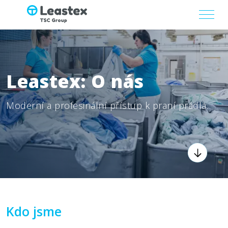
Leastex: O nás
Moderní a profesinální přístup k praní prádla.
Kdo jsme