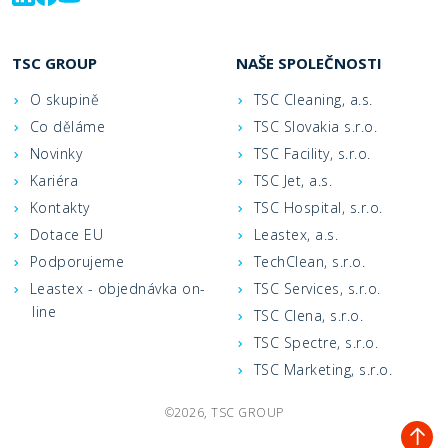
TSC GROUP
NAŠE SPOLEČNOSTI
O skupině
TSC Cleaning, a.s.
Co děláme
TSC Slovakia s.r.o.
Novinky
TSC Facility, s.r.o.
Kariéra
TSC Jet, a.s.
Kontakty
TSC Hospital, s.r.o.
Dotace EU
Leastex, a.s.
Podporujeme
TechClean, s.r.o.
Leastex - objednávka on-
TSC Services, s.r.o.
line
TSC Clena, s.r.o.
TSC Spectre, s.r.o.
TSC Marketing, s.r.o.
©2026, TSC GROUP