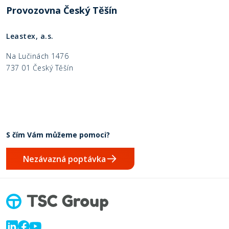
P
rovozovna Český Těšín
Leastex, a.s.
Na Lučinách 1476
737 01 Český Těšín
S čím Vám můžeme pomoci?
Nezávazná poptávka